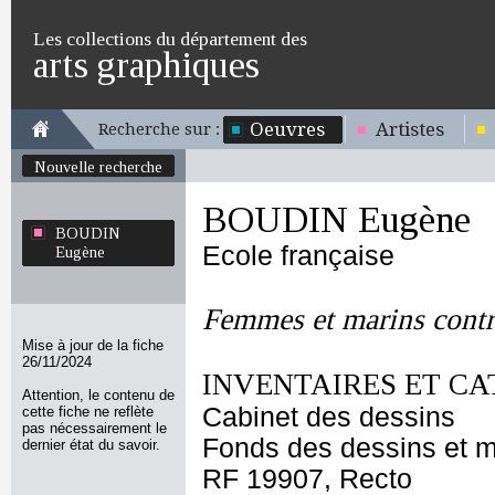
Les collections du département des
arts graphiques
Oeuvres
Artistes
Recherche sur :
Nouvelle recherche
BOUDIN Eugène
BOUDIN
Ecole française
Eugène
Femmes et marins contr
Mise à jour de la fiche
26/11/2024
INVENTAIRES ET CA
Attention, le contenu de
Cabinet des dessins
cette fiche ne reflète
pas nécessairement le
Fonds des dessins et m
dernier état du savoir.
RF 19907, Recto