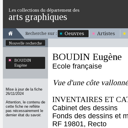
Les collections du département des
arts graphiques
Oeuvres
Artistes
Recherche sur :
Nouvelle recherche
BOUDIN Eugène
BOUDIN
Ecole française
Eugène
Vue d'une côte vallonn
Mise à jour de la fiche
26/11/2024
INVENTAIRES ET CA
Attention, le contenu de
Cabinet des dessins
cette fiche ne reflète
pas nécessairement le
Fonds des dessins et m
dernier état du savoir.
RF 19801, Recto