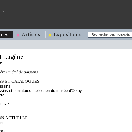
es
res
Artistes
Expositions
 Eugène
se
ère un étal de poissons
S ET CATALOGUES :
essins
sins et miniatures, collection du musée d'Orsay
cto
ON :
ON ACTUELLE :
ne
S :