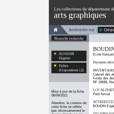
Les collections du département d
arts graphiques
Oeuv
Recherche sur :
Nouvelle recherche
BOUDIN
BOUDIN
Ecole françai
Eugène
Paysanne derri
Fiches
d'expositions (2)
INVENTAIRE
Cabinet des d
Fonds des des
RF 19688, Re
LOCALISATI
Mise à jour de la fiche
Petit format
06/09/2021
ATTRIBUTI
Attention, le contenu de
BOUDIN Eugè
cette fiche ne reflète
pas nécessairement le
TECHNIQUE