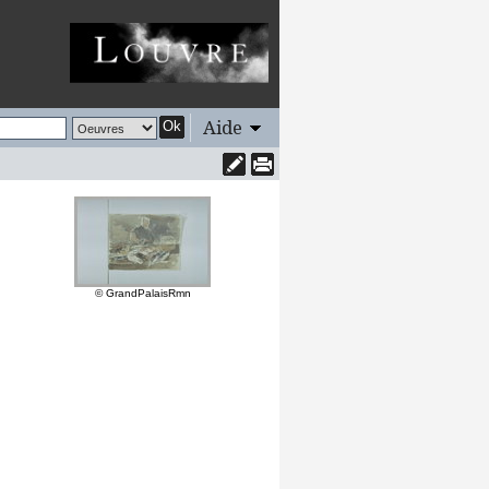
Aide
Ok
© GrandPalaisRmn