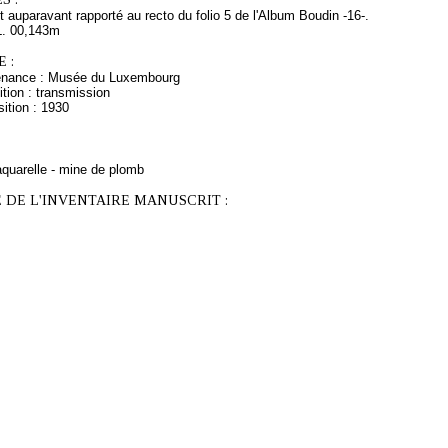
t auparavant rapporté au recto du folio 5 de l'Album Boudin -16-.
L. 00,143m
 :
venance : Musée du Luxembourg
tion : transmission
ition : 1930
aquarelle - mine de plomb
 DE L'INVENTAIRE MANUSCRIT :