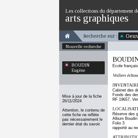
Les collections du département d
arts graphiques
Oeuv
Recherche sur :
Nouvelle recherche
BOUDIN
BOUDIN
Ecole françai
Eugène
Voiliers échou
INVENTAIRE
Cabinet des d
Fonds des des
Mise à jour de la fiche
RF 19657, Ve
26/11/2024
LOCALISATI
Attention, le contenu de
Réserve des 
cette fiche ne reflète
Album Boudin
pas nécessairement le
Folio 3
dernier état du savoir.
rapporté au re
ATTRIBUTI