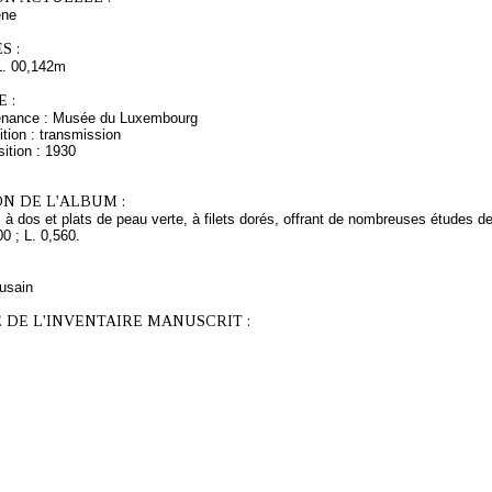
ne
S :
L. 00,142m
 :
venance : Musée du Luxembourg
tion : transmission
ition : 1930
N DE L'ALBUM :
 à dos et plats de peau verte, à filets dorés, offrant de nombreuses études 
00 ; L. 0,560.
fusain
 DE L'INVENTAIRE MANUSCRIT :