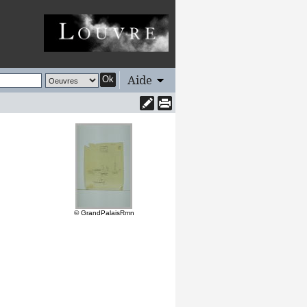
Aide
Ok
© GrandPalaisRmn