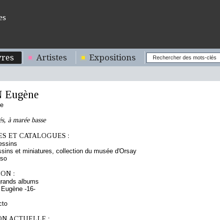
es
res
Artistes
Expositions
 Eugène
se
és, à marée basse
S ET CATALOGUES :
essins
sins et miniatures, collection du musée d'Orsay
rso
ON :
grands albums
 Eugène -16-
cto
ON ACTUELLE :