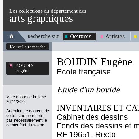
Les collections du département des
arts graphiques
Oeuvres
Artistes
Recherche sur :
Nouvelle recherche
BOUDIN Eugène
BOUDIN
Ecole française
Eugène
Etude d'un bovidé
Mise à jour de la fiche
26/11/2024
INVENTAIRES ET CA
Attention, le contenu de
Cabinet des dessins
cette fiche ne reflète
pas nécessairement le
Fonds des dessins et m
dernier état du savoir.
RF 19651, Recto