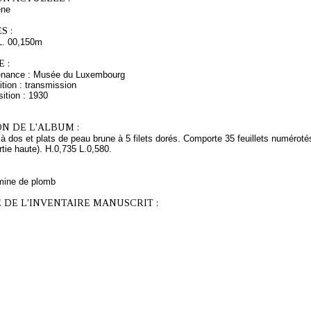
ne
S :
L. 00,150m
 :
venance : Musée du Luxembourg
tion : transmission
ition : 1930
N DE L'ALBUM :
à dos et plats de peau brune à 5 filets dorés. Comporte 35 feuillets numéroté
tie haute). H.0,735 L.0,580.
mine de plomb
 DE L'INVENTAIRE MANUSCRIT :