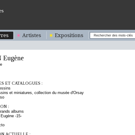
es
res
Artistes
Expositions
 Eugène
se
S ET CATALOGUES :
essins
sins et miniatures, collection du musée d'Orsay
rso
ON :
grands albums
 Eugène -15-
cto
ON ACTUELLE :