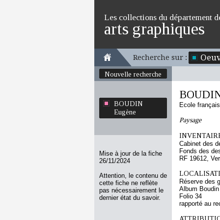
Les collections du département d
arts graphiques
Oeuv
Recherche sur :
Nouvelle recherche
BOUDIN
BOUDIN
Ecole françai
Eugène
Paysage
INVENTAIRE
Cabinet des d
Fonds des des
Mise à jour de la fiche
RF 19612, Ve
26/11/2024
LOCALISATI
Attention, le contenu de
Réserve des 
cette fiche ne reflète
Album Boudin
pas nécessairement le
Folio 34
dernier état du savoir.
rapporté au re
ATTRIBUTI