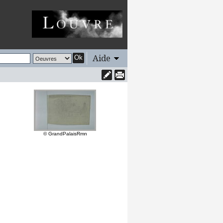
Aide
Ok
© GrandPalaisRmn