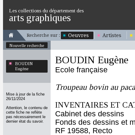
Les collections du département des
arts graphiques
Oeuvres
Artistes
Recherche sur :
Nouvelle recherche
BOUDIN Eugène
BOUDIN
Ecole française
Eugène
Troupeau bovin au pac
Mise à jour de la fiche
26/11/2024
INVENTAIRES ET CA
Attention, le contenu de
Cabinet des dessins
cette fiche ne reflète
pas nécessairement le
Fonds des dessins et m
dernier état du savoir.
RF 19588, Recto