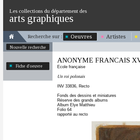
Les collections du département des
arts graphiques
Oeuvres
Artistes
Recherche sur :
Nouvelle recherche
ANONYME FRANCAIS XVI
Fiche d'oeuvre
Ecole française
Un roi polonais
INV 33836, Recto
Fonds des dessins et miniatures
Réserve des grands albums
Album Elye Matthieu
Folio 64
rapporté au recto