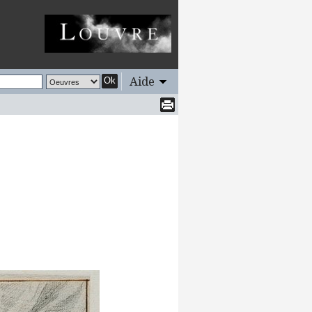
Aide
Ok