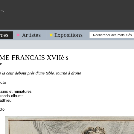
es
res
Artistes
Expositions
E FRANCAIS XVIIè s
se
 la cour debout près d'une table, tourné à droite
ecto
sins et miniatures
grands albums
tthieu
cto