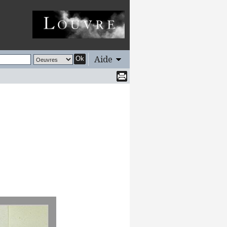
Aide
Ok