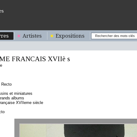
es
res
Artistes
Expositions
E FRANCAIS XVIIè s
se
 Recto
sins et miniatures
grands albums
rançaise XVIIeme siècle
cto