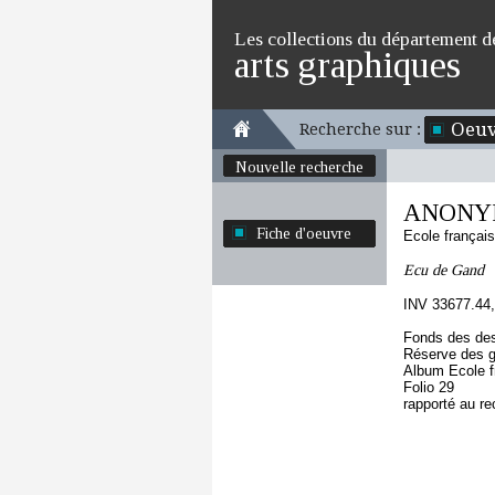
Les collections du département d
arts graphiques
Oeuv
Recherche sur :
Nouvelle recherche
ANONYM
Fiche d'oeuvre
Ecole françai
Ecu de Gand
INV 33677.44,
Fonds des des
Réserve des 
Album Ecole f
Folio 29
rapporté au re