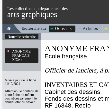
Les collections du département des
arts graphiques
Oeuvres
Artistes
Recherche sur :
Nouvelle recherche
ANONYME FRANC
ANONYME
Ecole française
FRANCAIS
XIXè s
Officier de lanciers, à 
Mise à jour de la fiche
INVENTAIRES ET CA
11/12/2024
Cabinet des dessins
Attention, le contenu de
cette fiche ne reflète
Fonds des dessins et m
pas nécessairement le
dernier état du savoir.
RF 16348, Recto