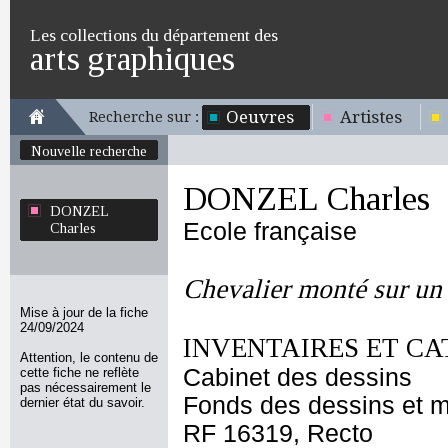
Les collections du département des
arts graphiques
Oeuvres
Artistes
Recherche sur :
Nouvelle recherche
DONZEL Charles
DONZEL
Ecole française
Charles
Chevalier monté sur un
Mise à jour de la fiche
24/09/2024
INVENTAIRES ET CA
Attention, le contenu de
Cabinet des dessins
cette fiche ne reflète
pas nécessairement le
Fonds des dessins et m
dernier état du savoir.
RF 16319, Recto