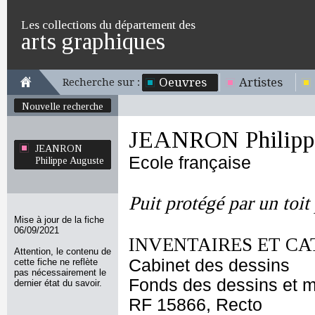
Les collections du département des
arts graphiques
Oeuvres
Artistes
Recherche sur :
Nouvelle recherche
JEANRON Philipp
JEANRON
Ecole française
Philippe Auguste
Puit protégé par un toit
Mise à jour de la fiche
06/09/2021
INVENTAIRES ET CA
Attention, le contenu de
Cabinet des dessins
cette fiche ne reflète
pas nécessairement le
Fonds des dessins et m
dernier état du savoir.
RF 15866, Recto