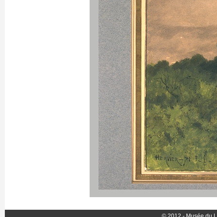
© 2012 - Musée du L