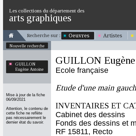
Les collections du département des
arts graphiques
Oeuvres
Artistes
Recherche sur :
Nouvelle recherche
GUILLON Eugène 
GUILLON
Ecole française
Eugène Antoine
Etude d'une main gauch
Mise à jour de la fiche
06/09/2021
INVENTAIRES ET CA
Attention, le contenu de
Cabinet des dessins
cette fiche ne reflète
pas nécessairement le
Fonds des dessins et m
dernier état du savoir.
RF 15811, Recto