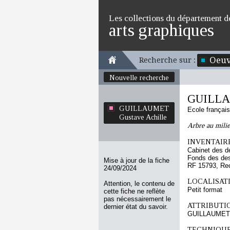
Les collections du département d
arts graphiques
Oeuv
Recherche sur :
Nouvelle recherche
GUILLAU
GUILLAUMET
Ecole françai
Gustave Achille
Arbre au milie
INVENTAIRE
Cabinet des d
Fonds des des
Mise à jour de la fiche
RF 15793, Re
24/09/2024
LOCALISATI
Attention, le contenu de
Petit format
cette fiche ne reflète
pas nécessairement le
ATTRIBUTI
dernier état du savoir.
GUILLAUMET G
TECHNIQUE