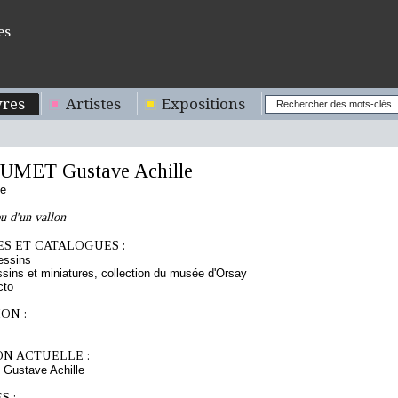
es
res
Artistes
Expositions
MET Gustave Achille
se
u d'un vallon
S ET CATALOGUES :
essins
sins et miniatures, collection du musée d'Orsay
cto
ON :
ON ACTUELLE :
ustave Achille
S :