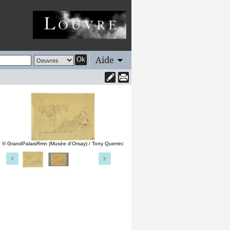
Aide
Ok
© GrandPalaisRmn (Musée d'Orsay) / Tony Querrec