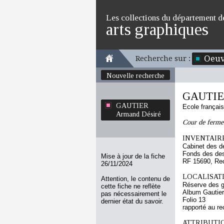
Les collections du département d
arts graphiques
Oeuv
Recherche sur :
Nouvelle recherche
GAUTIER
GAUTIER
Ecole françai
Armand Désiré
Cour de ferme 
INVENTAIRE
Cabinet des d
Fonds des des
Mise à jour de la fiche
RF 15690, Re
26/11/2024
LOCALISATI
Attention, le contenu de
Réserve des 
cette fiche ne reflète
Album Gautie
pas nécessairement le
Folio 13
dernier état du savoir.
rapporté au re
ATTRIBUTI