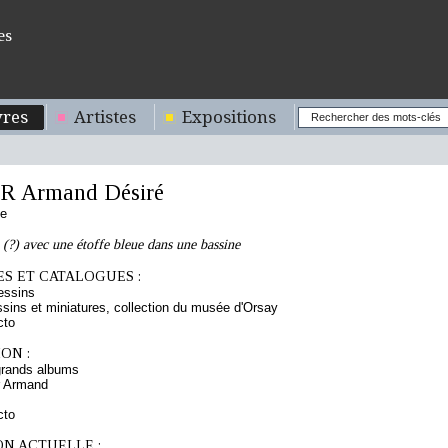
es
res
Artistes
Expositions
 Armand Désiré
se
(?) avec une étoffe bleue dans une bassine
S ET CATALOGUES :
essins
sins et miniatures, collection du musée d'Orsay
cto
ON :
grands albums
r Armand
cto
ON ACTUELLE :