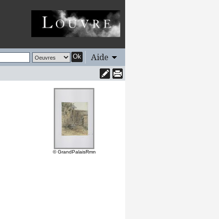
Aide
Ok
© GrandPalaisRmn