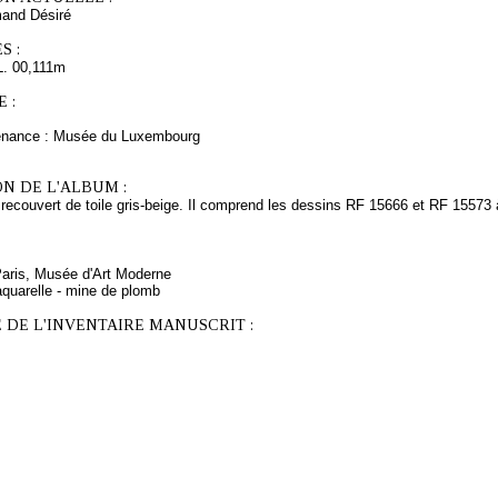
and Désiré
S :
L. 00,111m
 :
venance : Musée du Luxembourg
N DE L'ALBUM :
recouvert de toile gris-beige. Il comprend les dessins RF 15666 et RF 15573 à
.
Paris, Musée d'Art Moderne
aquarelle - mine de plomb
 DE L'INVENTAIRE MANUSCRIT :