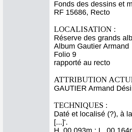
Fonds des dessins et m
RF 15686, Recto
LOCALISATION :
Réserve des grands al
Album Gautier Armand
Folio 9
rapporté au recto
ATTRIBUTION ACTUE
GAUTIER Armand Dési
TECHNIQUES :
Daté et localisé (?), à 
[...]'.
H. 00,093m ; L. 00,164