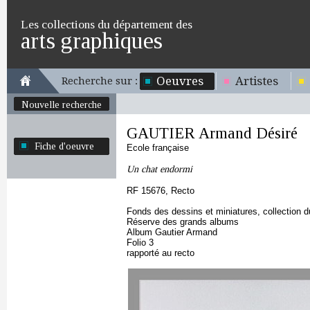
Les collections du département des
arts graphiques
Oeuvres
Artistes
Recherche sur :
Nouvelle recherche
GAUTIER Armand Désiré
Fiche d'oeuvre
Ecole française
Un chat endormi
RF 15676, Recto
Fonds des dessins et miniatures, collection 
Réserve des grands albums
Album Gautier Armand
Folio 3
rapporté au recto