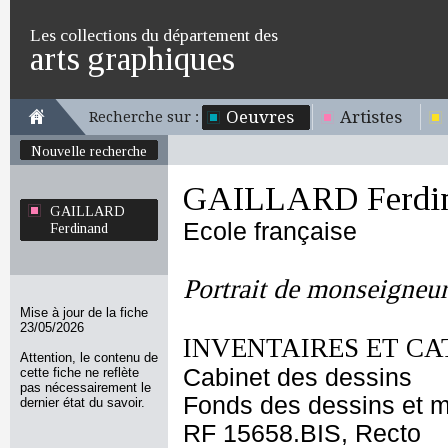
Les collections du département des
arts graphiques
Oeuvres
Artistes
Recherche sur :
Nouvelle recherche
GAILLARD Ferdi
GAILLARD
Ecole française
Ferdinand
Portrait de monseigneu
Mise à jour de la fiche
23/05/2026
INVENTAIRES ET CA
Attention, le contenu de
Cabinet des dessins
cette fiche ne reflète
pas nécessairement le
Fonds des dessins et m
dernier état du savoir.
RF 15658.BIS, Recto