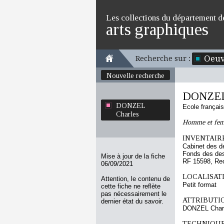
Les collections du département d
arts graphiques
Oeuv
Recherche sur :
Nouvelle recherche
DONZEL
DONZEL
Ecole françai
Charles
Homme et femm
INVENTAIRE
Cabinet des d
Fonds des des
Mise à jour de la fiche
RF 15598, Re
06/09/2021
LOCALISATI
Attention, le contenu de
Petit format
cette fiche ne reflète
pas nécessairement le
ATTRIBUTI
dernier état du savoir.
DONZEL Char
TECHNIQUE