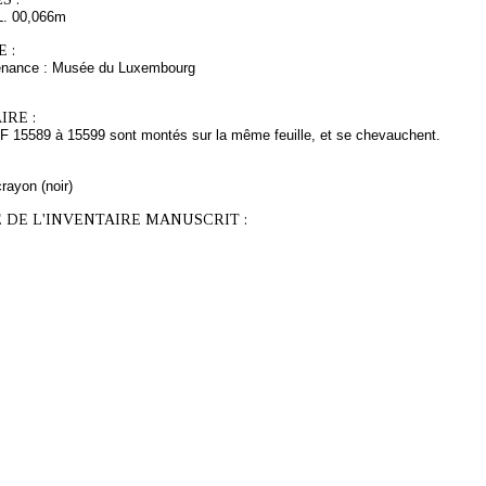
L. 00,066m
 :
venance : Musée du Luxembourg
RE :
F 15589 à 15599 sont montés sur la même feuille, et se chevauchent.
rayon (noir)
 DE L'INVENTAIRE MANUSCRIT :