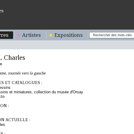
es
res
Artistes
Expositions
 Charles
se
e, tournés vers la gauche
S ET CATALOGUES :
essins
sins et miniatures, collection du musée d'Orsay
cto
ON :
ON ACTUELLE :
les
S :