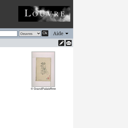
Aide
Ok
© GrandPalaisRmn