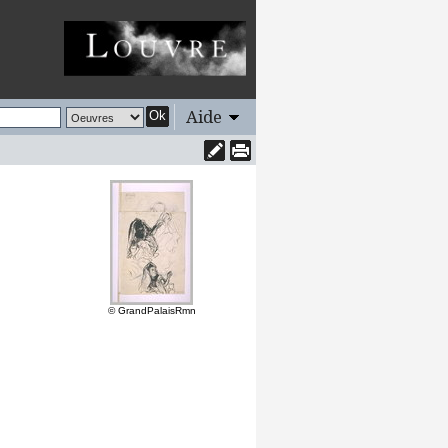
Aide
Ok
© GrandPalaisRmn