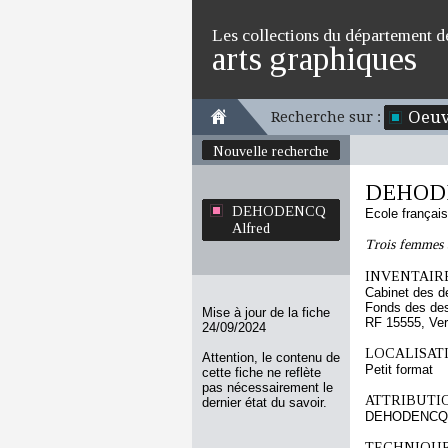
Les collections du département d
arts graphiques
Oeuv
Recherche sur :
Nouvelle recherche
DEHODE
DEHODENCQ
Ecole françai
Alfred
Trois femmes a
INVENTAIRE
Cabinet des d
Fonds des des
Mise à jour de la fiche
RF 15555, Ve
24/09/2024
LOCALISATI
Attention, le contenu de
Petit format
cette fiche ne reflète
pas nécessairement le
ATTRIBUTI
dernier état du savoir.
DEHODENCQ A
TECHNIQUE