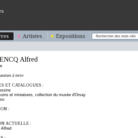
es
res
Artistes
Expositions
NCQ Alfred
se
ssises à terre
S ET CATALOGUES :
essins
sins et miniatures, collection du musée d'Orsay
rso
ON :
ON ACTUELLE :
lfred
S :