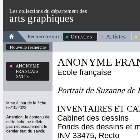
Les collections du département des
arts graphiques
Oeuvres
Artistes
Recherche sur :
Nouvelle recherche
ANONYME FRANC
ANONYME
Ecole française
FRANCAIS
XVIè s
Portrait de Suzanne de
Mise à jour de la fiche
INVENTAIRES ET CA
05/10/2023
Cabinet des dessins
Attention, le contenu de
cette fiche ne reflète
Fonds des dessins et m
pas nécessairement le
dernier état du savoir.
INV 33475, Recto