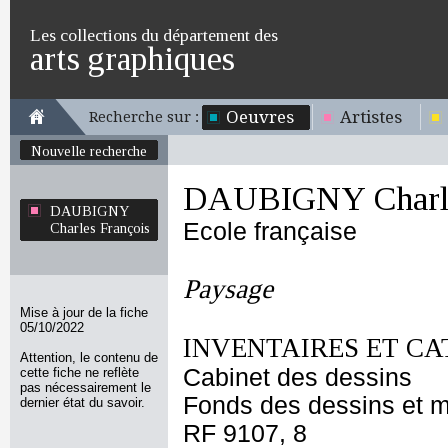
Les collections du département des
arts graphiques
Oeuvres
Artistes
Recherche sur :
Nouvelle recherche
DAUBIGNY Charle
DAUBIGNY
Ecole française
Charles François
Paysage
Mise à jour de la fiche
05/10/2022
INVENTAIRES ET CA
Attention, le contenu de
Cabinet des dessins
cette fiche ne reflète
pas nécessairement le
Fonds des dessins et m
dernier état du savoir.
RF 9107, 8