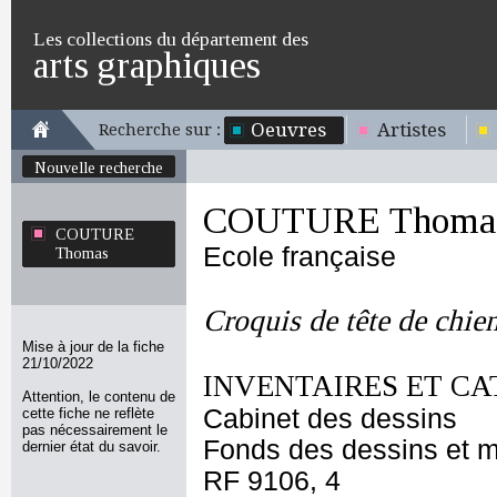
Les collections du département des
arts graphiques
Oeuvres
Artistes
Recherche sur :
Nouvelle recherche
COUTURE Thoma
COUTURE
Ecole française
Thomas
Croquis de tête de chie
Mise à jour de la fiche
21/10/2022
INVENTAIRES ET CA
Attention, le contenu de
Cabinet des dessins
cette fiche ne reflète
pas nécessairement le
Fonds des dessins et m
dernier état du savoir.
RF 9106, 4