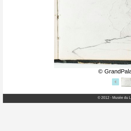
© GrandPala
© 2012 - Musée du L