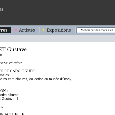
es
res
Artistes
Expositions
T Gustave
se
eresse en ruines
S ET CATALOGUES :
essins
sins et miniatures, collection du musée d'Orsay
ON :
etits albums
 Gustave -1-
cto
ON ACTUELLE :