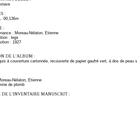
stave
S :
L. 00,136m
 :
enance : Moreau-Nélaton, Etienne
tion : legs
ition : 1927
N DE L'ALBUM :
uis à couverture cartonnée, recouverte de papier gaufré vert, à dos de peau v
Moreau-Nélaton, Etienne
mine de plomb
 DE L'INVENTAIRE MANUSCRIT :