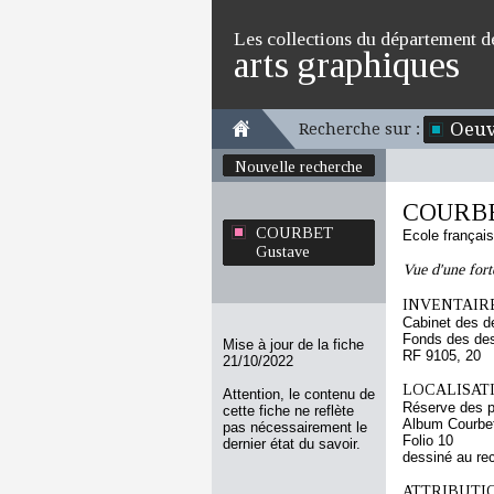
Les collections du département d
arts graphiques
Oeuv
Recherche sur :
Nouvelle recherche
COURBE
COURBET
Ecole françai
Gustave
Vue d'une fort
INVENTAIRE
Cabinet des d
Fonds des des
Mise à jour de la fiche
RF 9105, 20
21/10/2022
LOCALISATI
Attention, le contenu de
Réserve des p
cette fiche ne reflète
Album Courbet
pas nécessairement le
Folio 10
dernier état du savoir.
dessiné au re
ATTRIBUTI