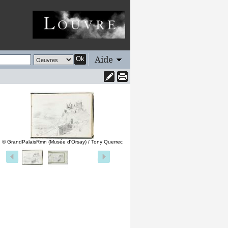
Aide
Ok
© GrandPalaisRmn (Musée d'Orsay) / Tony Querrec