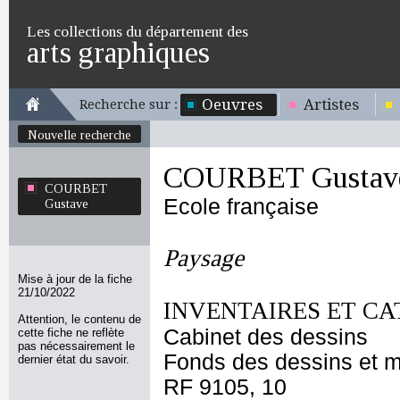
Les collections du département des
arts graphiques
Oeuvres
Artistes
Recherche sur :
Nouvelle recherche
COURBET Gustav
COURBET
Ecole française
Gustave
Paysage
Mise à jour de la fiche
21/10/2022
INVENTAIRES ET CA
Attention, le contenu de
Cabinet des dessins
cette fiche ne reflète
pas nécessairement le
Fonds des dessins et m
dernier état du savoir.
RF 9105, 10