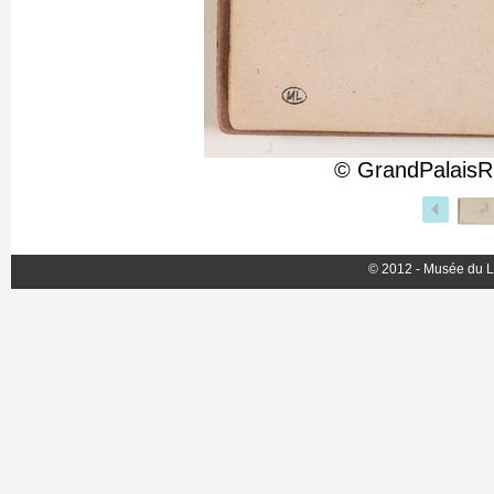
© GrandPalaisR
© 2012 - Musée du L