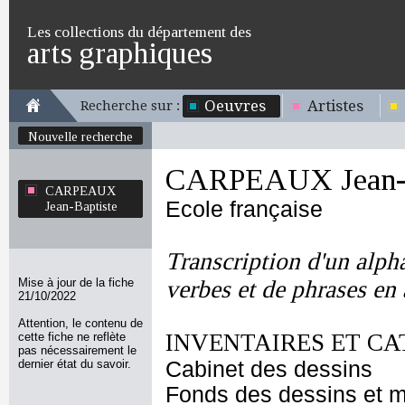
Les collections du département des
arts graphiques
Oeuvres
Artistes
Recherche sur :
Nouvelle recherche
CARPEAUX Jean-B
CARPEAUX
Ecole française
Jean-Baptiste
Transcription d'un alph
Mise à jour de la fiche
verbes et de phrases en 
21/10/2022
Attention, le contenu de
INVENTAIRES ET CA
cette fiche ne reflète
pas nécessairement le
dernier état du savoir.
Cabinet des dessins
Fonds des dessins et m