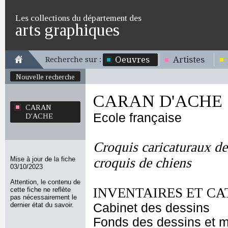
Les collections du département des
arts graphiques
Oeuvres
Artistes
Recherche sur :
Nouvelle recherche
CARAN D'ACHE
CARAN
Ecole française
D'ACHE
Croquis caricaturaux de 
Mise à jour de la fiche
croquis de chiens
03/10/2023
Attention, le contenu de
INVENTAIRES ET CA
cette fiche ne reflète
pas nécessairement le
dernier état du savoir.
Cabinet des dessins
Fonds des dessins et m