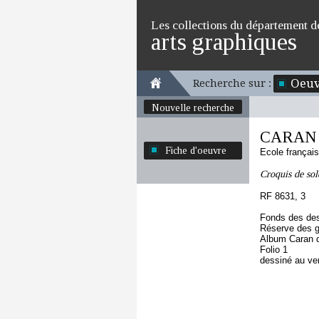
Les collections du département d
arts graphiques
Oeuv
Recherche sur :
Nouvelle recherche
CARAN
Fiche d'oeuvre
Ecole françai
Croquis de so
RF 8631, 3
Fonds des des
Réserve des 
Album Caran d
Folio 1
dessiné au ve