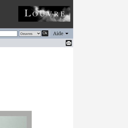
Aide
Ok