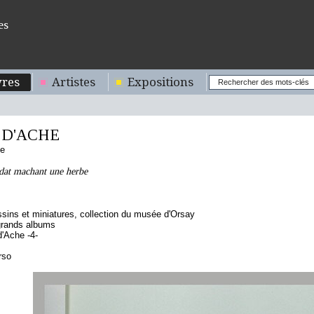
es
res
Artistes
Expositions
 D'ACHE
se
ldat machant une herbe
sins et miniatures, collection du musée d'Orsay
grands albums
'Ache -4-
rso