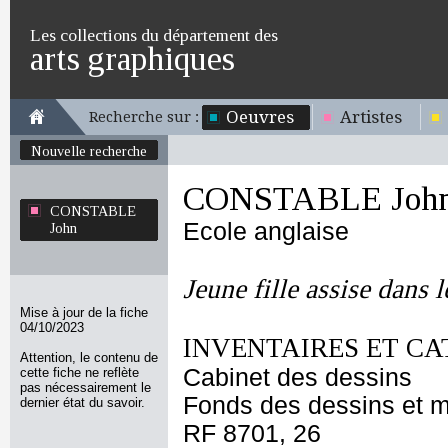
Les collections du département des
arts graphiques
Oeuvres
Artistes
Recherche sur :
Nouvelle recherche
CONSTABLE Joh
CONSTABLE
Ecole anglaise
John
Jeune fille assise dans 
Mise à jour de la fiche
04/10/2023
INVENTAIRES ET CA
Attention, le contenu de
Cabinet des dessins
cette fiche ne reflète
pas nécessairement le
Fonds des dessins et m
dernier état du savoir.
RF 8701, 26