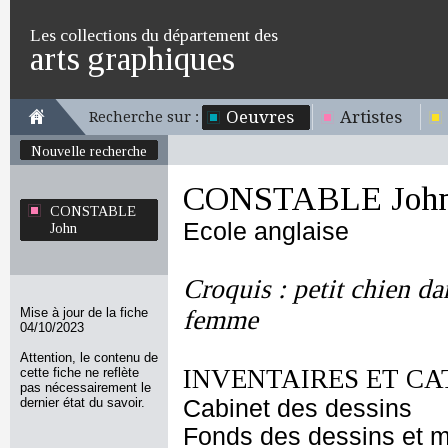
Les collections du département des
arts graphiques
Oeuvres
Artistes
Recherche sur :
Nouvelle recherche
CONSTABLE Joh
CONSTABLE
Ecole anglaise
John
Croquis : petit chien da
Mise à jour de la fiche
femme
04/10/2023
Attention, le contenu de
INVENTAIRES ET CA
cette fiche ne reflète
pas nécessairement le
dernier état du savoir.
Cabinet des dessins
Fonds des dessins et m