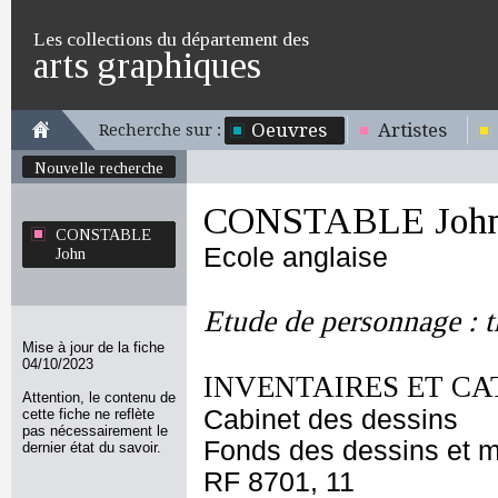
Les collections du département des
arts graphiques
Oeuvres
Artistes
Recherche sur :
Nouvelle recherche
CONSTABLE Joh
CONSTABLE
Ecole anglaise
John
Etude de personnage : t
Mise à jour de la fiche
04/10/2023
INVENTAIRES ET CA
Attention, le contenu de
Cabinet des dessins
cette fiche ne reflète
pas nécessairement le
Fonds des dessins et m
dernier état du savoir.
RF 8701, 11