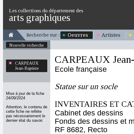
Les collections du département des
arts graphiques
Oeuvres
Artistes
Recherche sur :
Nouvelle recherche
CARPEAUX Jean-B
CARPEAUX
Ecole française
Jean-Baptiste
Statue sur un socle
Mise à jour de la fiche
24/09/2024
INVENTAIRES ET CA
Attention, le contenu de
Cabinet des dessins
cette fiche ne reflète
pas nécessairement le
Fonds des dessins et m
dernier état du savoir.
RF 8682, Recto