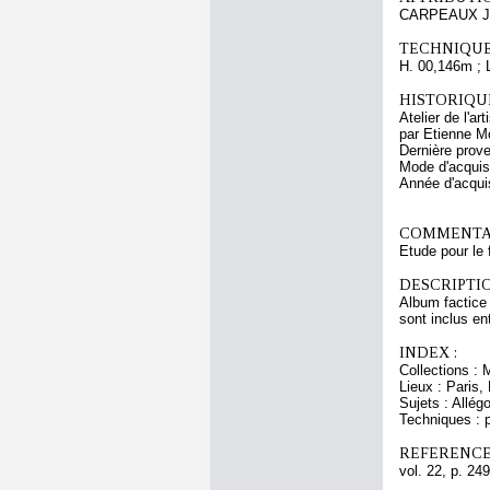
CARPEAUX Je
TECHNIQUE
H. 00,146m ; 
HISTORIQUE
Atelier de l'a
par Etienne M
Dernière prov
Mode d'acquisi
Année d'acquis
COMMENTAI
Etude pour le 
DESCRIPTIO
Album factice 
sont inclus en
INDEX :
Collections : 
Lieux : Paris,
Sujets : Allégo
Techniques : pi
REFERENCE
vol. 22, p. 249