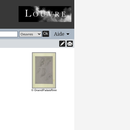
Aide
Ok
© GrandPalaisRmn