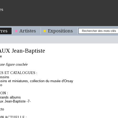
es
res
Artistes
Expositions
X Jean-Baptiste
se
une figure couchée
S ET CATALOGUES :
essins
sins et miniatures, collection du musée d'Orsay
to
ON :
grands albums
x Jean-Baptiste -7-
cto
ON ACTUELLE :