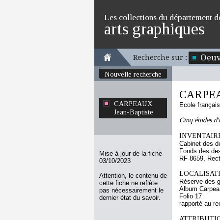
Les collections du département d
arts graphiques
Oeuv
Recherche sur :
Nouvelle recherche
CARPEAU
CARPEAUX
Ecole françai
Jean-Baptiste
Cinq études d'
INVENTAIRE
Cabinet des d
Fonds des des
Mise à jour de la fiche
RF 8659, Rec
03/10/2023
LOCALISATI
Attention, le contenu de
Réserve des 
cette fiche ne reflète
Album Carpeau
pas nécessairement le
Folio 17
dernier état du savoir.
rapporté au re
ATTRIBUTI