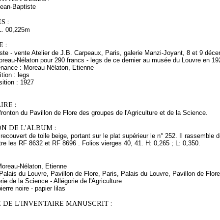
an-Baptiste
S :
L. 00,225m
 :
rtiste - vente Atelier de J.B. Carpeaux, Paris, galerie Manzi-Joyant, 8 et 9 déc
oreau-Nélaton pour 290 francs - legs de ce dernier au musée du Louvre en 19
enance : Moreau-Nélaton, Etienne
tion : legs
ition : 1927
RE :
fronton du Pavillon de Flore des groupes de l'Agriculture et de la Science.
N DE L'ALBUM :
recouvert de toile beige, portant sur le plat supérieur le n° 252. Il rassemble
tre les RF 8632 et RF 8696 . Folios vierges 40, 41. H: 0,265 ; L: 0,350.
Moreau-Nélaton, Etienne
 Palais du Louvre, Pavillon de Flore, Paris, Palais du Louvre, Pavillon de Flor
rie de la Science - Allégorie de l'Agriculture
erre noire - papier lilas
 DE L'INVENTAIRE MANUSCRIT :