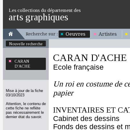
Les collections du département des
arts graphiques
Oeuvres
Artistes
Recherche sur :
Nouvelle recherche
CARAN D'ACHE
CARAN
Ecole française
D'ACHE
Un roi en costume de c
Mise à jour de la fiche
papier
03/10/2023
Attention, le contenu de
INVENTAIRES ET CA
cette fiche ne reflète
pas nécessairement le
dernier état du savoir.
Cabinet des dessins
Fonds des dessins et m