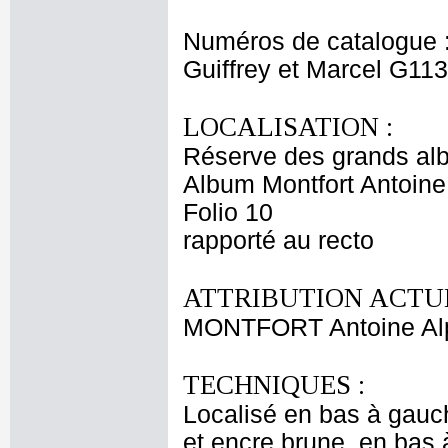
Numéros de catalogue 
Guiffrey et Marcel G11
LOCALISATION :
Réserve des grands al
Album Montfort Antoine
Folio 10
rapporté au recto
ATTRIBUTION ACTUE
MONTFORT Antoine Al
TECHNIQUES :
Localisé en bas à gauc
et encre brune, en bas à