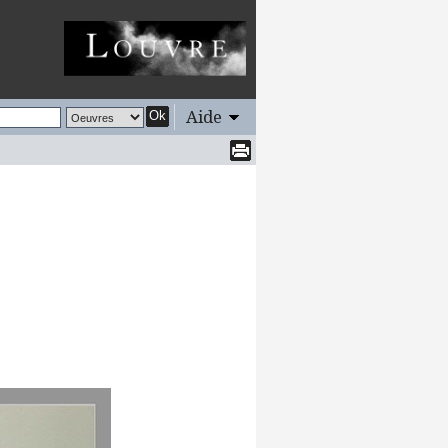
Aide
Ok