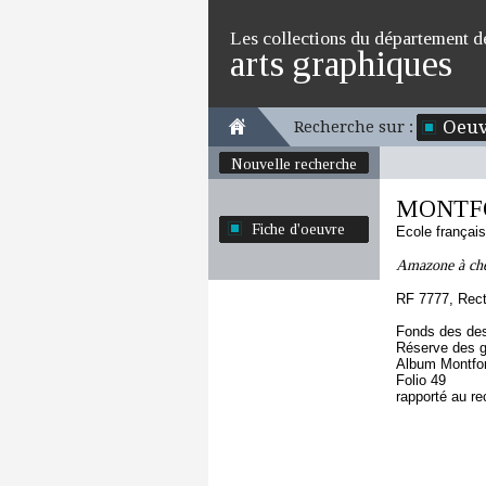
Les collections du département d
arts graphiques
Oeuv
Recherche sur :
Nouvelle recherche
MONTFO
Fiche d'oeuvre
Ecole françai
Amazone à chev
RF 7777, Rec
Fonds des des
Réserve des 
Album Montfor
Folio 49
rapporté au re