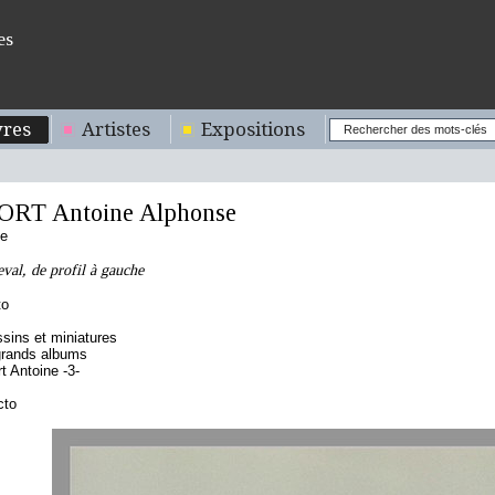
es
res
Artistes
Expositions
RT Antoine Alphonse
se
al, de profil à gauche
to
sins et miniatures
grands albums
t Antoine -3-
cto