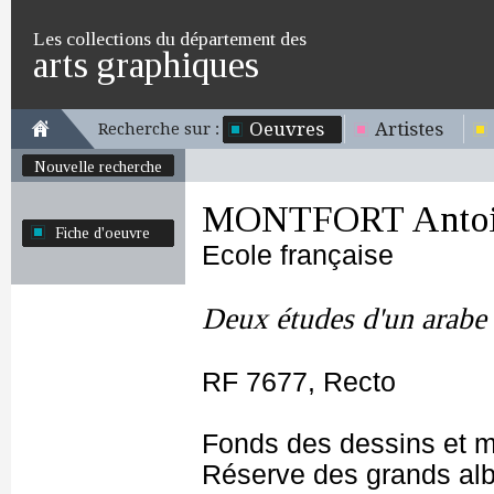
Les collections du département des
arts graphiques
Oeuvres
Artistes
Recherche sur :
Nouvelle recherche
MONTFORT Antoin
Fiche d'oeuvre
Ecole française
Deux études d'un arabe 
RF 7677, Recto
Fonds des dessins et m
Réserve des grands al