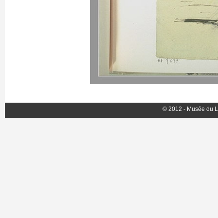
© 2012 - Musée du L