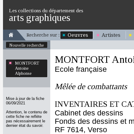
Les collections du département des
arts graphiques
Oeuvres
Artistes
Recherche sur :
Nouvelle recherche
MONTFORT Antoin
MONTFORT
Ecole française
Antoine
Alphonse
Mêlée de combattants
Mise à jour de la fiche
INVENTAIRES ET CA
06/09/2021
Cabinet des dessins
Attention, le contenu de
cette fiche ne reflète
Fonds des dessins et m
pas nécessairement le
dernier état du savoir.
RF 7614, Verso