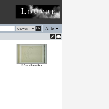
Aide
Ok
© GrandPalaisRmn