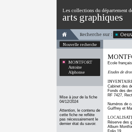
Les collections du département d
arts graphiques
Oeuv
Recherche sur :
Nouvelle recherche
MONTFO
MONTFORT
Ecole françai
Antoine
Etudes de dro
Alphonse
INVENTAIRE
Cabinet des d
Fonds des des
RF 7427, Rec
Mise à jour de la fiche
04/12/2024
Numéros de ca
Guiffrey et M
Attention, le contenu de
cette fiche ne reflète
LOCALISATI
pas nécessairement le
Réserve des 
dernier état du savoir.
Album Montfor
Folio 19