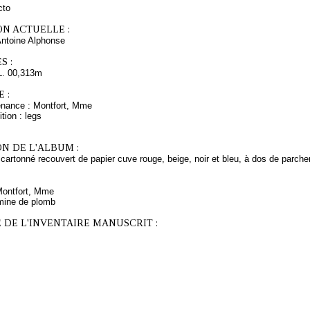
cto
ON ACTUELLE :
toine Alphonse
S :
L. 00,313m
 :
enance : Montfort, Mme
tion : legs
N DE L'ALBUM :
cartonné recouvert de papier cuve rouge, beige, noir et bleu, à dos de parchem
 Montfort, Mme
mine de plomb
 DE L'INVENTAIRE MANUSCRIT :