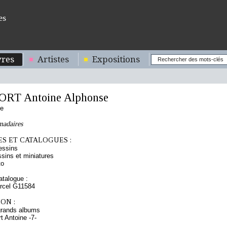
es
res
Artistes
Expositions
RT Antoine Alphonse
se
madaires
S ET CATALOGUES :
essins
sins et miniatures
to
talogue :
arcel G11584
ON :
grands albums
t Antoine -7-