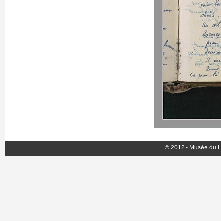
© 2012 - Musée du L