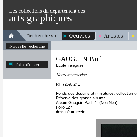
Les collections du département des
arts graphiques
Oeuvres
Artistes
Recherche sur :
Nouvelle recherche
GAUGUIN Paul
Fiche d'oeuvre
Ecole française
Notes manuscrites
RF 7259, 241
Fonds des dessins et miniatures, collection 
Réserve des grands albums
Album Gauguin Paul -1- (Noa Noa)
Folio 127
dessiné au recto