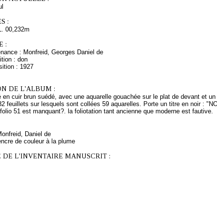
l
S :
L. 00,232m
 :
enance : Monfreid, Georges Daniel de
tion : don
ition : 1927
N DE L'ALBUM :
é en cuir brun suédé, avec une aquarelle gouachée sur le plat de devant et un b
 feuillets sur lesquels sont collées 59 aquarelles. Porte un titre en noir : "N
 folio 51 est manquant?. la foliotation tant ancienne que moderne est fautive.
Monfreid, Daniel de
encre de couleur à la plume
 DE L'INVENTAIRE MANUSCRIT :