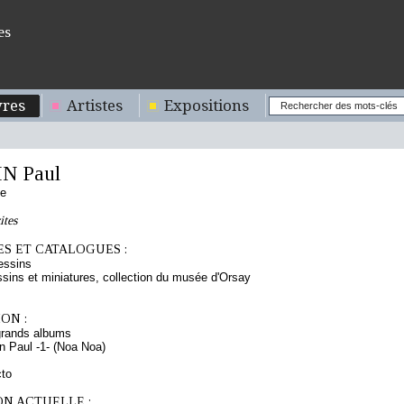
es
res
Artistes
Expositions
N Paul
se
ites
S ET CATALOGUES :
essins
sins et miniatures, collection du musée d'Orsay
ON :
grands albums
 Paul -1- (Noa Noa)
cto
ON ACTUELLE :