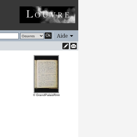
Aide
Ok
© GrandPalaisRmn