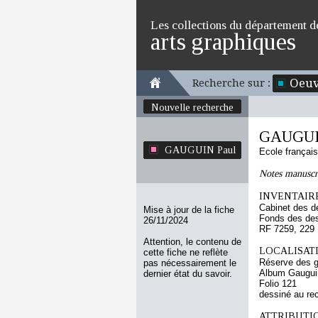
Les collections du département d
arts graphiques
Oeuv
Recherche sur :
Nouvelle recherche
GAUGUI
GAUGUIN Paul
Ecole françai
Notes manuscr
INVENTAIRE
Cabinet des d
Mise à jour de la fiche
Fonds des des
26/11/2024
RF 7259, 229
Attention, le contenu de
LOCALISATI
cette fiche ne reflète
Réserve des 
pas nécessairement le
Album Gauguin
dernier état du savoir.
Folio 121
dessiné au re
ATTRIBUTI