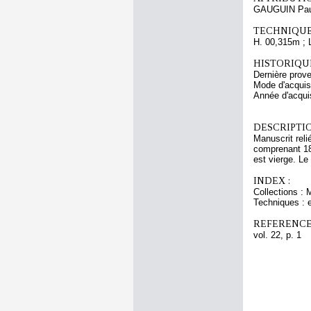
GAUGUIN Pau
TECHNIQUE
H. 00,315m ; 
HISTORIQUE
Dernière prov
Mode d'acquisi
Année d'acquis
DESCRIPTIO
Manuscrit reli
comprenant 182
est vierge. Le
INDEX :
Collections : 
Techniques : 
REFERENCE
vol. 22, p. 1