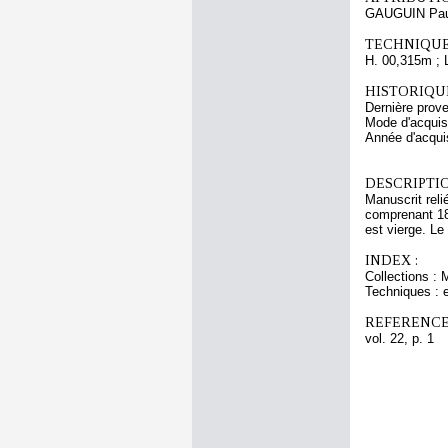
GAUGUIN Pau
TECHNIQUE
H. 00,315m ; 
HISTORIQUE
Dernière prov
Mode d'acquisi
Année d'acquis
DESCRIPTIO
Manuscrit reli
comprenant 182
est vierge. Le
INDEX :
Collections : 
Techniques : 
REFERENCE
vol. 22, p. 1