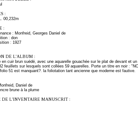
l
S :
L. 00,232m
 :
enance : Monfreid, Georges Daniel de
tion : don
ition : 1927
N DE L'ALBUM :
é en cuir brun suédé, avec une aquarelle gouachée sur le plat de devant et un b
 feuillets sur lesquels sont collées 59 aquarelles. Porte un titre en noir : "N
 folio 51 est manquant?. la foliotation tant ancienne que moderne est fautive.
Monfreid, Daniel de
encre brune à la plume
 DE L'INVENTAIRE MANUSCRIT :