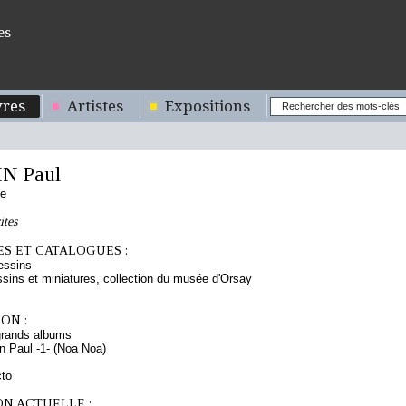
es
res
Artistes
Expositions
N Paul
se
ites
S ET CATALOGUES :
essins
sins et miniatures, collection du musée d'Orsay
ON :
grands albums
 Paul -1- (Noa Noa)
cto
ON ACTUELLE :