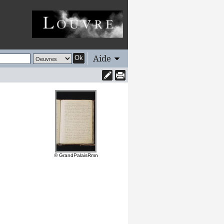
Aide
Ok
© GrandPalaisRmn