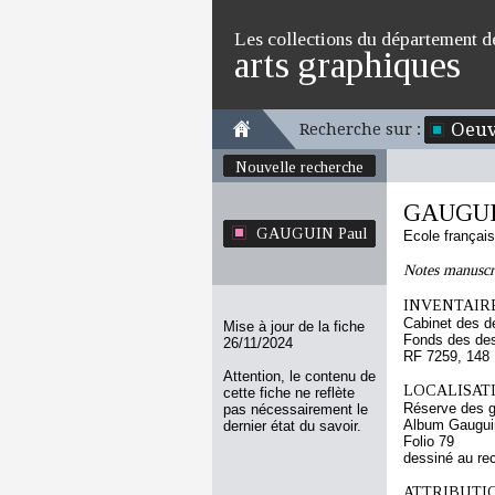
Les collections du département d
arts graphiques
Oeuv
Recherche sur :
Nouvelle recherche
GAUGUI
GAUGUIN Paul
Ecole françai
Notes manuscr
INVENTAIRE
Cabinet des d
Mise à jour de la fiche
Fonds des des
26/11/2024
RF 7259, 148
Attention, le contenu de
LOCALISATI
cette fiche ne reflète
Réserve des 
pas nécessairement le
Album Gauguin
dernier état du savoir.
Folio 79
dessiné au re
ATTRIBUTI