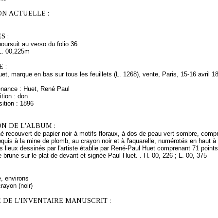
ON ACTUELLE :
S :
oursuit au verso du folio 36.
L. 00,225m
 :
uet, marque en bas sur tous les feuillets (L. 1268), vente, Paris, 15-16 avril 18
enance : Huet, René Paul
tion : don
ition : 1896
N DE L'ALBUM :
 recouvert de papier noir à motifs floraux, à dos de peau vert sombre, compre
roquis à la mine de plomb, au crayon noir et à l'aquarelle, numérotés en haut à d
 lieux dessinés par l'artiste établie par René-Paul Huet comprenant 71 points
 brune sur le plat de devant et signée Paul Huet. . H. 00, 226 ; L. 00, 375
e, environs
rayon (noir)
 DE L'INVENTAIRE MANUSCRIT :