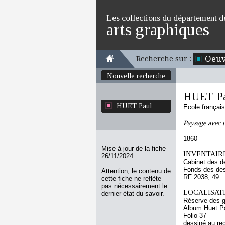
Les collections du département d
arts graphiques
Oeuv
Recherche sur :
Nouvelle recherche
HUET P
HUET Paul
Ecole françai
Paysage avec u
1860
Mise à jour de la fiche
INVENTAIRE
26/11/2024
Cabinet des d
Fonds des des
Attention, le contenu de
RF 2038, 49
cette fiche ne reflète
pas nécessairement le
LOCALISATI
dernier état du savoir.
Réserve des 
Album Huet P
Folio 37
dessiné au re