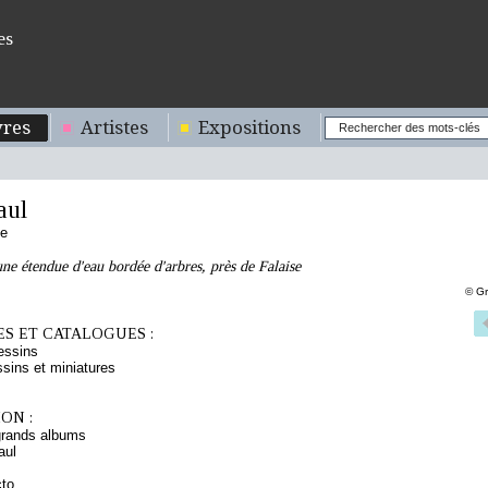
es
res
Artistes
Expositions
aul
se
ne étendue d'eau bordée d'arbres, près de Falaise
© Gr
S ET CATALOGUES :
essins
sins et miniatures
ON :
grands albums
aul
cto