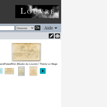
Aide
Ok
andPalaisRmn (Musée du Louvre) / Thierry Le Mage