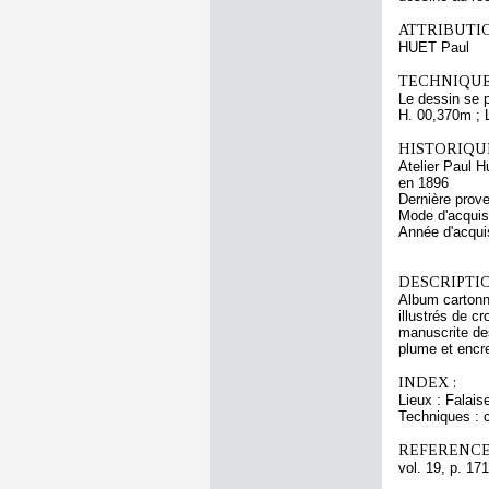
ATTRIBUTI
HUET Paul
TECHNIQUE
Le dessin se p
H. 00,370m ; 
HISTORIQUE
Atelier Paul H
en 1896
Dernière prov
Mode d'acquisi
Année d'acquis
DESCRIPTIO
Album cartonné
illustrés de c
manuscrite des
plume et encre
INDEX :
Lieux : Falais
Techniques : c
REFERENCE
vol. 19, p. 171