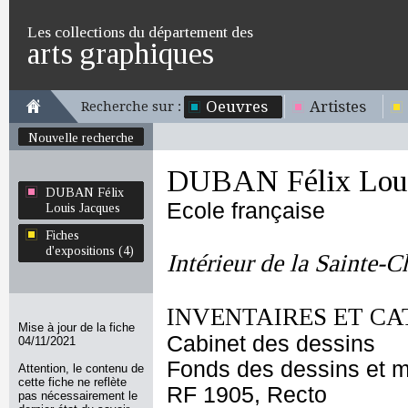
Les collections du département des
arts graphiques
Oeuvres
Artistes
Recherche sur :
Nouvelle recherche
DUBAN Félix Loui
DUBAN Félix
Ecole française
Louis Jacques
Fiches
d'expositions (4)
Intérieur de la Sainte-C
INVENTAIRES ET CA
Mise à jour de la fiche
Cabinet des dessins
04/11/2021
Fonds des dessins et m
Attention, le contenu de
cette fiche ne reflète
RF 1905, Recto
pas nécessairement le