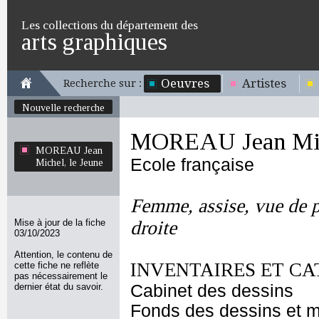
Les collections du département des
arts graphiques
Oeuvres
Artistes
Recherche sur :
Nouvelle recherche
MOREAU Jean Mich
MOREAU Jean
Ecole française
Michel, le Jeune
Femme, assise, vue de p
Mise à jour de la fiche
droite
03/10/2023
Attention, le contenu de
INVENTAIRES ET CA
cette fiche ne reflète
pas nécessairement le
dernier état du savoir.
Cabinet des dessins
Fonds des dessins et m