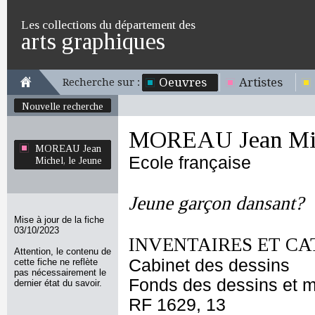
Les collections du département des
arts graphiques
Oeuvres
Artistes
Recherche sur :
Nouvelle recherche
MOREAU Jean Mich
MOREAU Jean
Ecole française
Michel, le Jeune
Jeune garçon dansant?
Mise à jour de la fiche
03/10/2023
INVENTAIRES ET CA
Attention, le contenu de
Cabinet des dessins
cette fiche ne reflète
pas nécessairement le
Fonds des dessins et m
dernier état du savoir.
RF 1629, 13